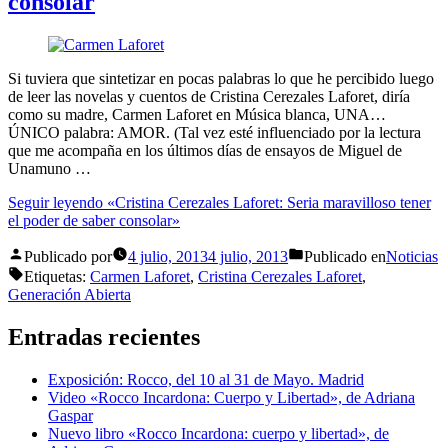
consolar
Si tuviera que sintetizar en pocas palabras lo que he percibido luego
de leer las novelas y cuentos de Cristina Cerezales Laforet, diría
como su madre, Carmen Laforet en Música blanca, UNA…
ÚNICO palabra: AMOR. (Tal vez esté influenciado por la lectura
que me acompaña en los últimos días de ensayos de Miguel de
Unamuno …
Seguir leyendo
«Cristina Cerezales Laforet: Seria maravilloso tener
el poder de saber consolar»
Publicado por
4 julio, 2013
4 julio, 2013
Publicado en
Noticias
Etiquetas:
Carmen Laforet
,
Cristina Cerezales Laforet
,
Generación Abierta
Entradas recientes
Exposición: Rocco, del 10 al 31 de Mayo. Madrid
Video «Rocco Incardona: Cuerpo y Libertad», de Adriana
Gaspar
Nuevo libro «Rocco Incardona: cuerpo y libertad», de